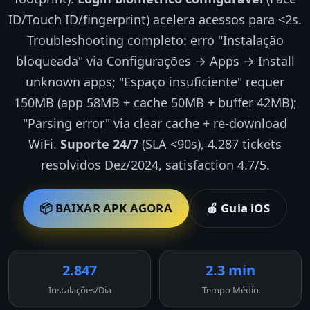
ID/Touch ID/fingerprint) acelera acessos para <2s.
Troubleshooting completo: erro "Instalação
bloqueada" via Configurações → Apps → Install
unknown apps; "Espaço insuficiente" requer
150MB (app 58MB + cache 50MB + buffer 42MB);
"Parsing error" via clear cache + re-download
WiFi.
Suporte 24/7
(SLA <90s), 4.287 tickets
resolvidos Dez/2024, satisfaction 4.7/5.
📦 BAIXAR APK AGORA
🍎 Guia iOS
2.847
2.3 min
Instalações/Dia
Tempo Médio