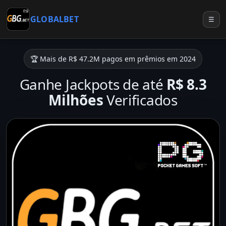
GLOBALBET
☰
🏆 Mais de R$ 47.2M pagos em prêmios em 2024
Ganhe Jackpots de até
R$ 8.3
Milhões
Verificados