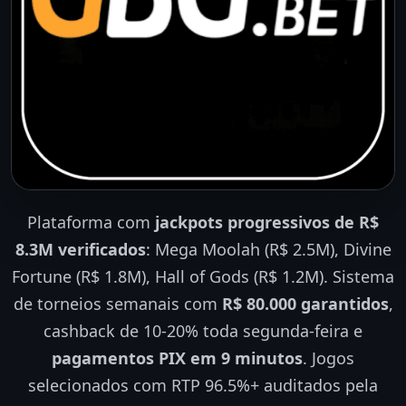
Plataforma com
jackpots progressivos de R$
8.3M verificados
: Mega Moolah (R$ 2.5M), Divine
Fortune (R$ 1.8M), Hall of Gods (R$ 1.2M). Sistema
de torneios semanais com
R$ 80.000 garantidos
,
cashback de 10-20% toda segunda-feira e
pagamentos PIX em 9 minutos
. Jogos
selecionados com RTP 96.5%+ auditados pela