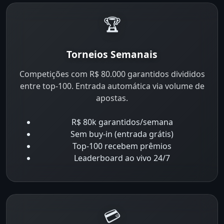
🏆
Torneios Semanais
Competições com R$ 80.000 garantidos divididos
entre top-100. Entrada automática via volume de
apostas.
R$ 80k garantidos/semana
Sem buy-in (entrada grátis)
Top-100 recebem prêmios
Leaderboard ao vivo 24/7
💳