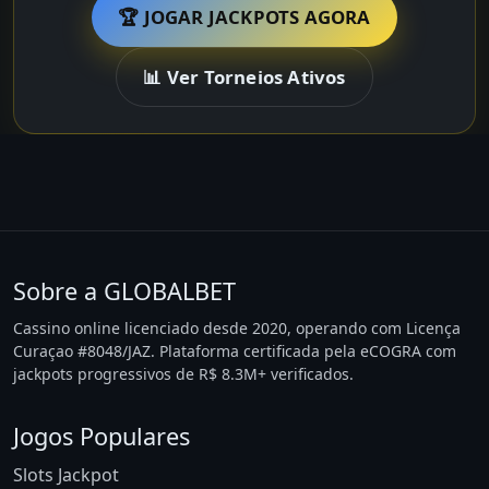
🏆 JOGAR JACKPOTS AGORA
📊 Ver Torneios Ativos
Sobre a GLOBALBET
Cassino online licenciado desde 2020, operando com Licença
Curaçao #8048/JAZ. Plataforma certificada pela eCOGRA com
jackpots progressivos de R$ 8.3M+ verificados.
Jogos Populares
Slots Jackpot